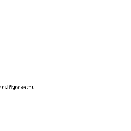
พลป.พิบูลสงคราม