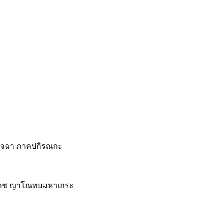
ุจฉา ภาคปกิรณกะ
ราช ญาโณทยมหาเถระ