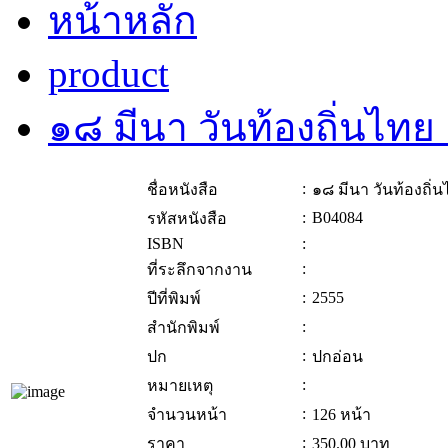
หน้าหลัก
product
๑๘ มีนา วันท้องถิ่นไท
:
ชื่อหนังสือ
๑๘ มีนา วันท้องถิ่
:
B04084
รหัสหนังสือ
ISBN
:
:
ที่ระลึกจากงาน
:
2555
ปีที่พิมพ์
:
สำนักพิมพ์
:
ปก
ปกอ่อน
:
หมายเหตุ
:
จำนวนหน้า
126 หน้า
:
ราคา
350.00
บาท