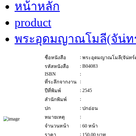
หน้าหลัก
product
พระอุดมญาณโมลี(จัน่ทร
:
ชื่อหนังสือ
พระอุดมญาณโมลี(จัน่ทร์
:
B04083
รหัสหนังสือ
ISBN
:
:
ที่ระลึกจากงาน
:
2545
ปีที่พิมพ์
:
สำนักพิมพ์
:
ปก
ปกอ่อน
:
หมายเหตุ
:
จำนวนหน้า
60 หน้า
:
ราคา
150.00
บาท