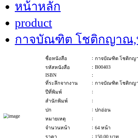
หน้าหลัก
product
กาจบัณฑิต โชติกญาณ,
:
ชื่อหนังสือ
กาจบัณฑิต โชติกญ
:
B00403
รหัสหนังสือ
ISBN
:
:
ที่ระลึกจากงาน
กาจบัณฑิต โชติกญ
:
ปีที่พิมพ์
:
สำนักพิมพ์
:
ปก
ปกอ่อน
:
หมายเหตุ
:
จำนวนหน้า
64 หน้า
:
ราคา
150.00
บาท