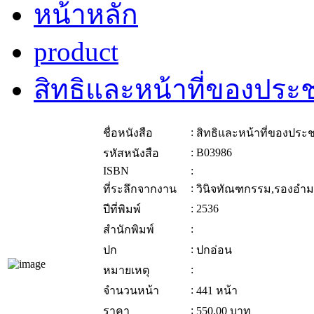
หน้าหลัก
product
สิทธิและหน้าที่ของประ
:
ชื่อหนังสือ
สิทธิและหน้าที่ของประ
:
B03986
รหัสหนังสือ
ISBN
:
:
ที่ระลึกจากงาน
วินิจทัณฑกรรม,รองอำ
:
2536
ปีที่พิมพ์
:
สำนักพิมพ์
:
ปก
ปกอ่อน
:
หมายเหตุ
:
จำนวนหน้า
441 หน้า
:
ราคา
550.00
บาท