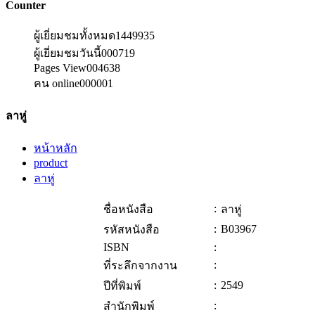
Counter
ผู้เยี่ยมชมทั้งหมด
1449935
ผู้เยี่ยมชมวันนี้
000719
Pages View
004638
คน online
000001
ลาหู่
หน้าหลัก
product
ลาหู่
:
ชื่อหนังสือ
ลาหู่
:
B03967
รหัสหนังสือ
ISBN
:
:
ที่ระลึกจากงาน
:
2549
ปีที่พิมพ์
:
สำนักพิมพ์