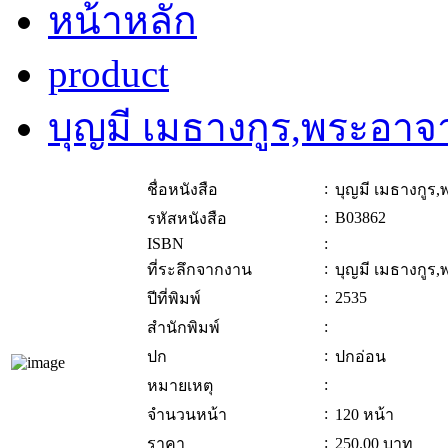
หน้าหลัก
product
บุญมี เมธางกูร,พระอาจ
:
ชื่อหนังสือ
บุญมี เมธางกูร
:
B03862
รหัสหนังสือ
ISBN
:
:
ที่ระลึกจากงาน
บุญมี เมธางกูร
:
2535
ปีที่พิมพ์
:
สำนักพิมพ์
:
ปก
ปกอ่อน
:
หมายเหตุ
:
จำนวนหน้า
120 หน้า
:
ราคา
250.00
บาท