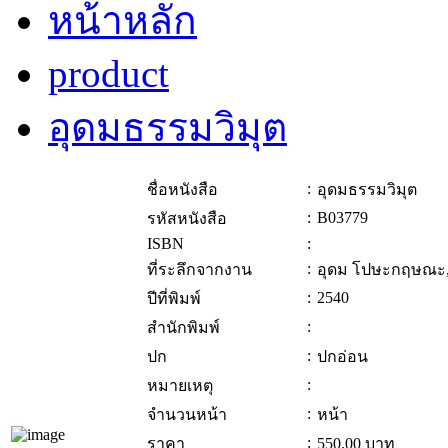
หน้าหลัก
product
อุดมธรรมวิมุต
:
ชื่อหนังสือ
อุดมธรรมวิมุต
:
B03779
รหัสหนังสือ
ISBN
:
:
ที่ระลึกจากงาน
อุดม โปษะกฤษณะ,
:
2540
ปีที่พิมพ์
:
สำนักพิมพ์
:
ปก
ปกอ่อน
:
หมายเหตุ
:
จำนวนหน้า
หน้า
:
ราคา
550.00
บาท