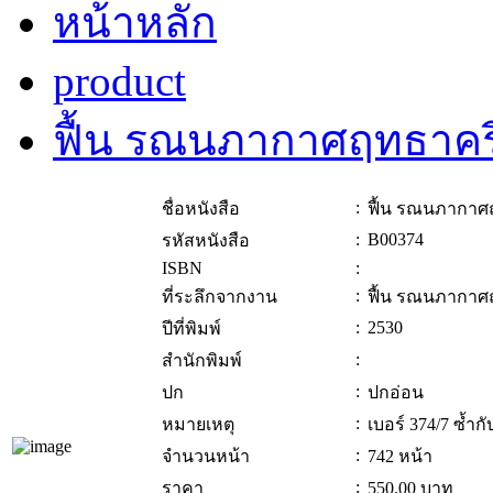
หน้าหลัก
product
ฟื้น รณนภากาศฤทธาค
:
ชื่อหนังสือ
ฟื้น รณนภากา
:
B00374
รหัสหนังสือ
ISBN
:
:
ที่ระลึกจากงาน
ฟื้น รณนภากา
:
2530
ปีที่พิมพ์
:
สำนักพิมพ์
:
ปก
ปกอ่อน
:
หมายเหตุ
เบอร์ 374/7 ซ้ำก
:
จำนวนหน้า
742 หน้า
:
ราคา
550.00
บาท