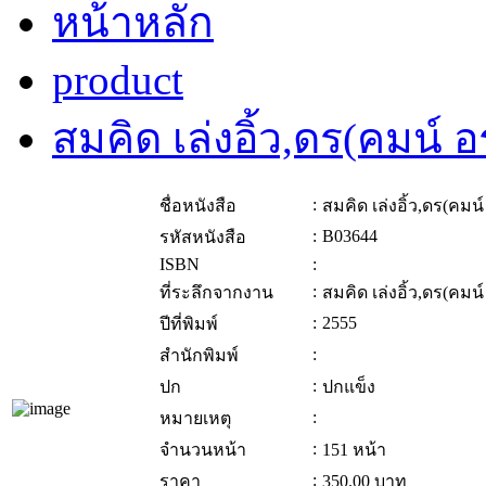
หน้าหลัก
product
สมคิด เล่งอิ้ว,ดร(คมน์
:
ชื่อหนังสือ
สมคิด เล่งอิ้ว,ดร(คม
:
B03644
รหัสหนังสือ
ISBN
:
:
ที่ระลึกจากงาน
สมคิด เล่งอิ้ว,ดร(คม
:
2555
ปีที่พิมพ์
:
สำนักพิมพ์
:
ปก
ปกแข็ง
:
หมายเหตุ
:
จำนวนหน้า
151 หน้า
:
ราคา
350.00
บาท