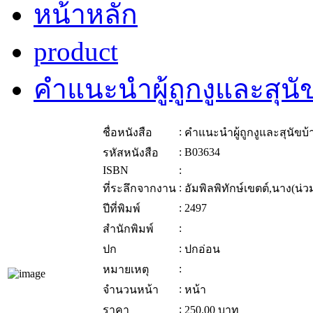
หน้าหลัก
product
คำแนะนำผู้ถูกงูและสุนัข
:
ชื่อหนังสือ
คำแนะนำผู้ถูกงูและสุนัขบ้
:
B03634
รหัสหนังสือ
ISBN
:
:
ที่ระลึกจากงาน
อัมพิลพิทักษ์เขตต์,นาง(น่
:
2497
ปีที่พิมพ์
:
สำนักพิมพ์
:
ปก
ปกอ่อน
:
หมายเหตุ
:
จำนวนหน้า
หน้า
:
ราคา
250.00
บาท