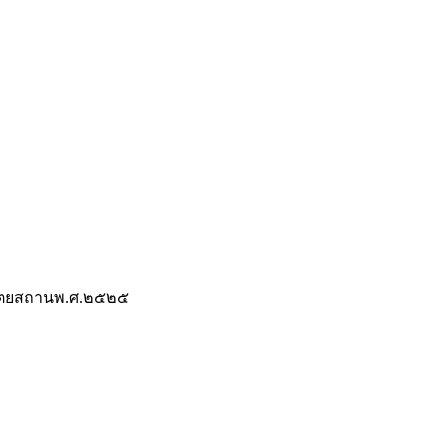
ิตยสถานพ.ศ.๒๕๒๕