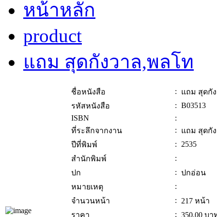
หน้าหลัก
product
แถม สุดกังวาล,พลโท
:
ชื่อหนังสือ
แถม สุดกั
:
B03513
รหัสหนังสือ
ISBN
:
:
ที่ระลึกจากงาน
แถม สุดกั
:
2535
ปีที่พิมพ์
:
สำนักพิมพ์
:
ปก
ปกอ่อน
:
หมายเหตุ
:
จำนวนหน้า
217 หน้า
:
ราคา
350.00
บา