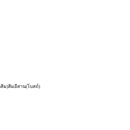
ดสิม)สิมอีสาน(โบสถ์)