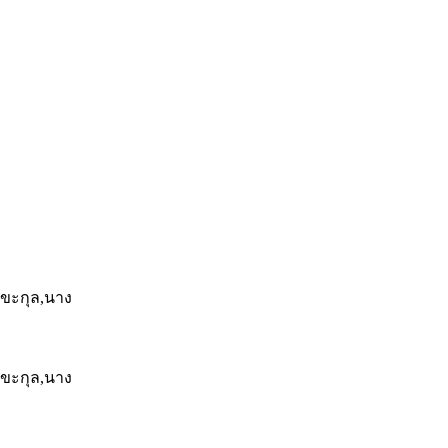
ลขะกุล,นาง
ลขะกุล,นาง