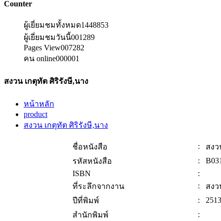
Counter
ผู้เยี่ยมชมทั้งหมด
1448853
ผู้เยี่ยมชมวันนี้
001289
Pages View
007282
คน online
000001
สงวน เกตุทัต ศิริรังษี,นาง
หน้าหลัก
product
สงวน เกตุทัต ศิริรังษี,นาง
:
ชื่อหนังสือ
สงวน
:
B03
รหัสหนังสือ
ISBN
:
:
ที่ระลึกจากงาน
สงวน
:
251
ปีที่พิมพ์
:
สำนักพิมพ์