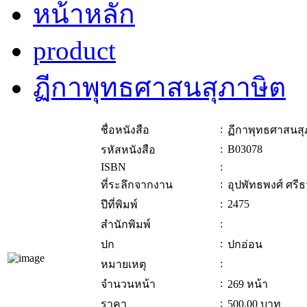
หน้าหลัก
product
ฏีกาพุทธศาสนสุภาษิต
:
ชื่อหนังสือ
ฏีกาพุทธศาสนสุ
:
B03078
รหัสหนังสือ
ISBN
:
:
ที่ระลึกจากงาน
อุปพัทธพงศ์ ศรีธ
:
2475
ปีที่พิมพ์
:
สำนักพิมพ์
:
ปก
ปกอ่อน
:
หมายเหตุ
:
จำนวนหน้า
269 หน้า
:
ราคา
500.00
บาท