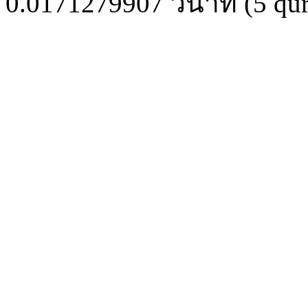
0.0171279907
วินาที (
5
qur