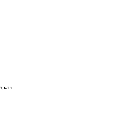
ก,นาง