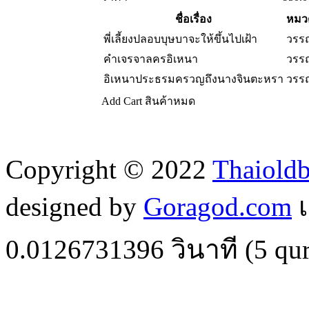
ชื่อเรื่อง
หมวด
พี่เลี้ยงปลอบบุษบาจะให้ขึ้นไปเฝ้า
วรร
คำเจรจาลครอิเหนา
วรร
อิเหนาประธรมครวญถึงนางจินตะหรา
วรร
Add Cart
สินค้าหมด
Copyright © 2022
Thaiold
designed by
Goragod.com
เ
0.0126731396
วินาที (
5
qur