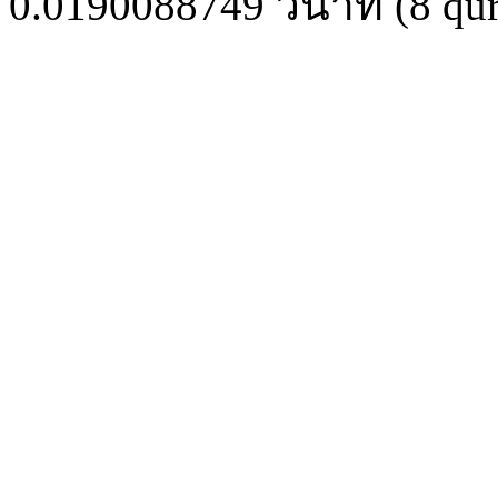
0.0190088749
วินาที (
8
qur