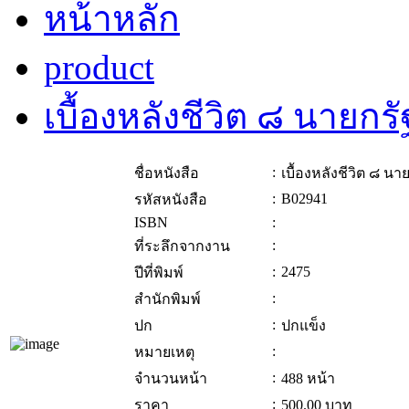
หน้าหลัก
product
เบื้องหลังชีวิต ๘ นายก
:
ชื่อหนังสือ
เบื้องหลังชีวิต ๘ น
:
B02941
รหัสหนังสือ
ISBN
:
:
ที่ระลึกจากงาน
:
2475
ปีที่พิมพ์
:
สำนักพิมพ์
:
ปก
ปกแข็ง
:
หมายเหตุ
:
จำนวนหน้า
488 หน้า
:
ราคา
500.00
บาท