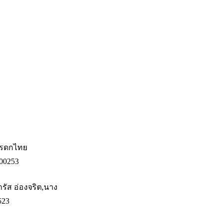
รดกไทย
00253
ำรัส อ่องจริต,นาง
523