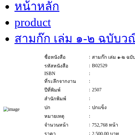
หน้าหลัก
product
สามก๊ก เล่ม ๑-๒ ฉบับว
:
ชื่อหนังสือ
สามก๊ก เล่ม ๑-๒ ฉบ
:
B02529
รหัสหนังสือ
ISBN
:
:
ที่ระลึกจากงาน
:
2507
ปีที่พิมพ์
:
สำนักพิมพ์
:
ปก
ปกแข็ง
:
หมายเหตุ
:
จำนวนหน้า
752,768 หน้า
:
ราคา
2,500.00
บาท