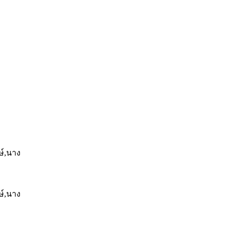
ษ์,นาง
ษ์,นาง