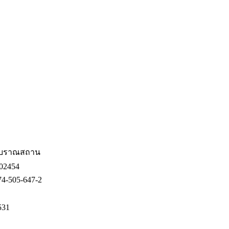
บราณสถาน
02454
74-505-647-2
531