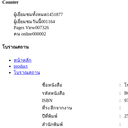
Counter
ผู้เยี่ยมชมทั้งหมด
1451877
ผู้เยี่ยมชมวันนี้
001164
Pages View
007326
คน online
000002
โบราณสถาน
หน้าหลัก
product
โบราณสถาน
:
ชื่อหนังสือ
โ
:
B
รหัสหนังสือ
ISBN
:
9
:
ที่ระลึกจากงาน
:
2
ปีที่พิมพ์
:
สำนักพิมพ์