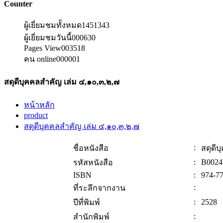
Counter
ผู้เยี่ยมชมทั้งหมด
1451343
ผู้เยี่ยมชมวันนี้
000630
Pages View
003518
คน online
000001
สดุดีบุคคลสำคัญ เล่ม ๔,๑๐,๓,๒,๗
หน้าหลัก
product
สดุดีบุคคลสำคัญ เล่ม ๔,๑๐,๓,๒,๗
:
ชื่อหนังสือ
สดุดี
:
B0024
รหัสหนังสือ
ISBN
:
974-77
:
ที่ระลึกจากงาน
:
2528
ปีที่พิมพ์
:
สำนักพิมพ์