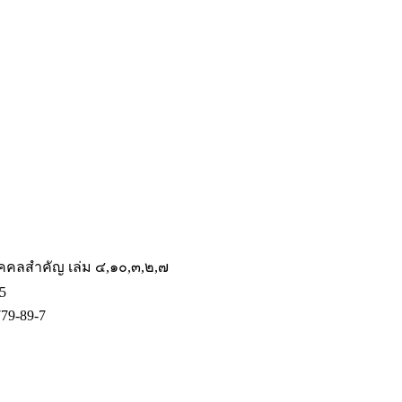
บุคคลสำคัญ เล่ม ๔,๑๐,๓,๒,๗
5
79-89-7