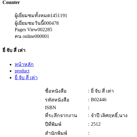
Counter
ผู้เยี่ยมชมทั้งหมด
1451191
ผู้เยี่ยมชมวันนี้
000478
Pages View
002285
คน online
000001
ยี่ จับ สี่ เห่า
หน้าหลัก
product
ยี่ จับ สี่ เห่า
:
ชื่อหนังสือ
ยี่ จับ สี่ เห่า
:
B02446
รหัสหนังสือ
ISBN
:
:
ที่ระลึกจากงาน
จำปี เลิศฤทธิ์,นาง
:
2512
ปีที่พิมพ์
:
สำนักพิมพ์