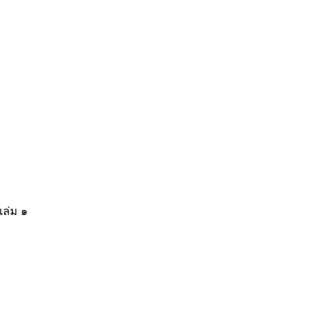
เล่ม ๑