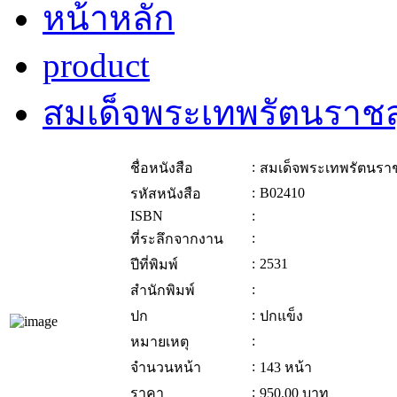
หน้าหลัก
product
สมเด็จพระเทพรัตนราชสุ
:
ชื่อหนังสือ
สมเด็จพระเทพรัตนราช
:
B02410
รหัสหนังสือ
ISBN
:
:
ที่ระลึกจากงาน
:
2531
ปีที่พิมพ์
:
สำนักพิมพ์
:
ปก
ปกแข็ง
:
หมายเหตุ
:
จำนวนหน้า
143 หน้า
:
ราคา
950.00
บาท