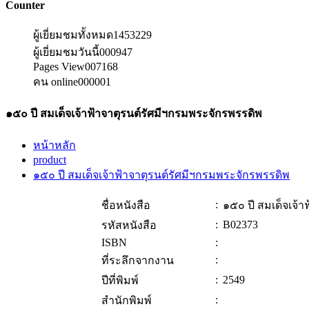
Counter
ผู้เยี่ยมชมทั้งหมด
1453229
ผู้เยี่ยมชมวันนี้
000947
Pages View
007168
คน online
000001
๑๕๐ ปี สมเด็จเจ้าฟ้าจาตุรนต์รัศมีฯกรมพระจักรพรรดิพ
หน้าหลัก
product
๑๕๐ ปี สมเด็จเจ้าฟ้าจาตุรนต์รัศมีฯกรมพระจักรพรรดิพ
:
ชื่อหนังสือ
๑๕๐ ปี สมเด็จเจ้
:
B02373
รหัสหนังสือ
ISBN
:
:
ที่ระลึกจากงาน
:
2549
ปีที่พิมพ์
:
สำนักพิมพ์