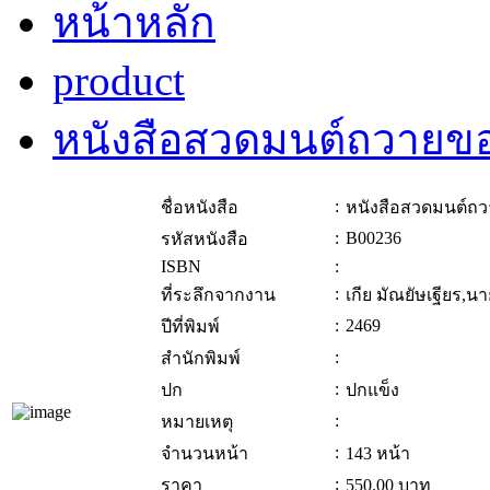
หน้าหลัก
product
หนังสือสวดมนต์ถวายขอ
:
ชื่อหนังสือ
หนังสือสวดมนต์ถว
:
B00236
รหัสหนังสือ
ISBN
:
:
ที่ระลึกจากงาน
เกีย มัณยัษเฐียร,น
:
2469
ปีที่พิมพ์
:
สำนักพิมพ์
:
ปก
ปกแข็ง
:
หมายเหตุ
:
จำนวนหน้า
143 หน้า
:
ราคา
550.00
บาท