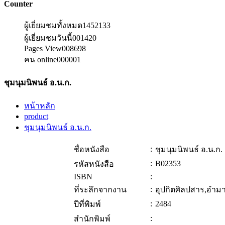
Counter
ผู้เยี่ยมชมทั้งหมด
1452133
ผู้เยี่ยมชมวันนี้
001420
Pages View
008698
คน online
000001
ชุมนุมนิพนธ์ อ.น.ก.
หน้าหลัก
product
ชุมนุมนิพนธ์ อ.น.ก.
:
ชื่อหนังสือ
ชุมนุมนิพนธ์ อ.น.ก.
:
B02353
รหัสหนังสือ
ISBN
:
:
ที่ระลึกจากงาน
อุปกิตศิลปสาร,อำม
:
2484
ปีที่พิมพ์
:
สำนักพิมพ์