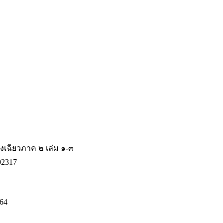
วงเฉียวภาค ๒ เล่ม ๑-๓
2317
64