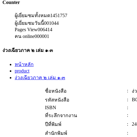
Counter
ผู้เยี่ยมชมทั้งหมด
1451757
ผู้เยี่ยมชมวันนี้
001044
Pages View
006414
คน online
000001
ง่วงเฉียวภาค ๒ เล่ม ๑-๓
หน้าหลัก
product
ง่วงเฉียวภาค ๒ เล่ม ๑-๓
:
ชื่อหนังสือ
ง่
:
B0
รหัสหนังสือ
ISBN
:
:
ที่ระลึกจากงาน
:
24
ปีที่พิมพ์
:
สำนักพิมพ์