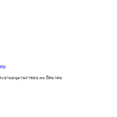
าคม
 พระยานอนุมานราชธน ๓๐ ปีสมาคม