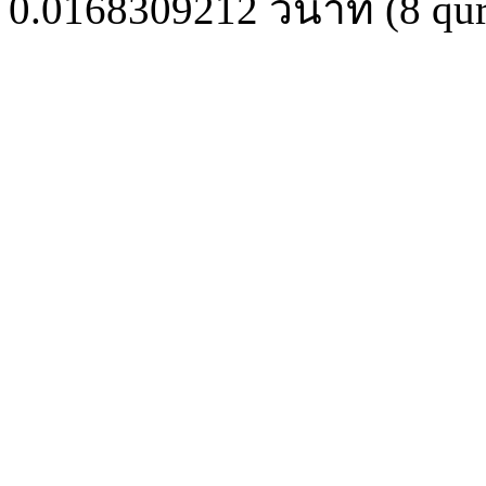
0.0168309212
วินาที (
8
qur