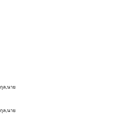
ัยกุล,นาย
ัยกุล,นาย