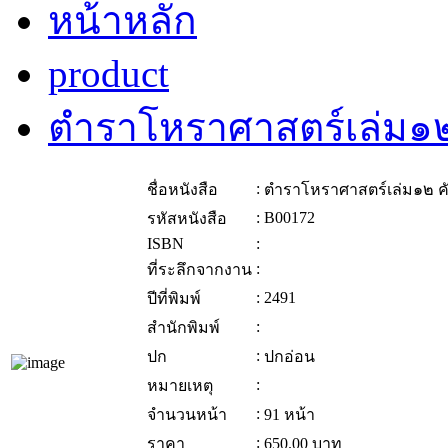
หน้าหลัก
product
ตำราโหราศาสตร์เล่ม๑๒ ค
:
ชื่อหนังสือ
ตำราโหราศาสตร์เล่ม๑๒ คัม
:
B00172
รหัสหนังสือ
ISBN
:
:
ที่ระลึกจากงาน
:
2491
ปีที่พิมพ์
:
สำนักพิมพ์
:
ปก
ปกอ่อน
:
หมายเหตุ
:
จำนวนหน้า
91 หน้า
:
ราคา
650.00
บาท