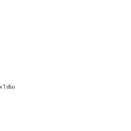
ไวยิ่ง)