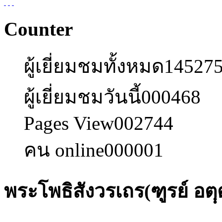
Counter
ผู้เยี่ยมชมทั้งหมด
14527
ผู้เยี่ยมชมวันนี้
000468
Pages View
002744
คน online
000001
พระโพธิสังวรเถร(ฑูรย์ อตฺฺ