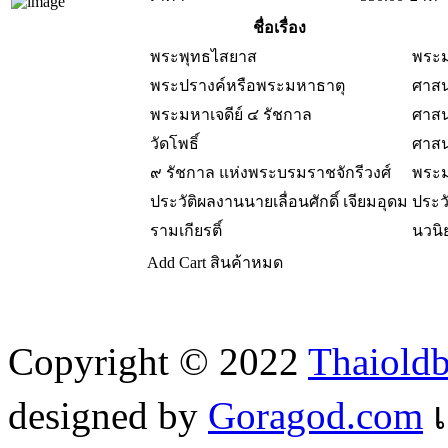
ชื่อเรื่อง
พระพุทธไสยาส
พระม
พระปรางค์หรือพระมหาธาตุ
ศาสน
พระมหาเจดีย์ ๔ รัชกาล
ศาสน
วัดโพธิ์
ศาสน
๙ รัชกาล แห่งพระบรมราชจักรีวงศ์
พระม
ประวัติผลงานนายเลื่อนศักดิ์ เจียมอุดม
ประว
รามเกียรติ์
นวน
Add Cart
สินค้าหมด
Copyright © 2022
Thaiold
designed by
Goragod.com
เ