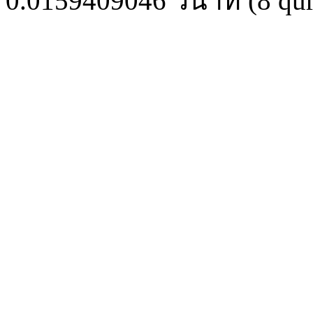
0.0159409046
วินาที (
8
qur