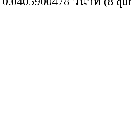
0.0405900478
วินาที (
8
qur