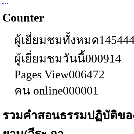
Counter
ผู้เยี่ยมชมทั้งหมด
14544
ผู้เยี่ยมชมวันนี้
000914
Pages View
006472
คน online
000001
รวมคำสอนธรรมปฏิบัติข
ยาน(วีระ ถา