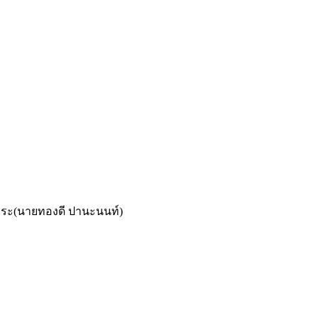
เถระ(นายทองดี ปานะนนท์)