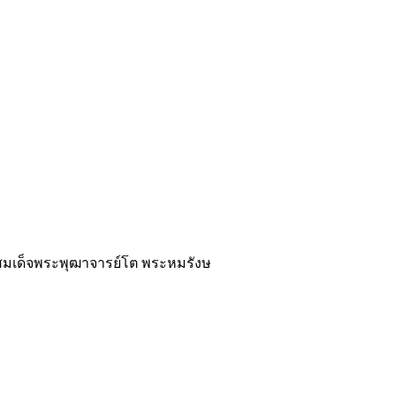
ิสมเด็จพระพุฒาจารย์โต พระหมรังษ