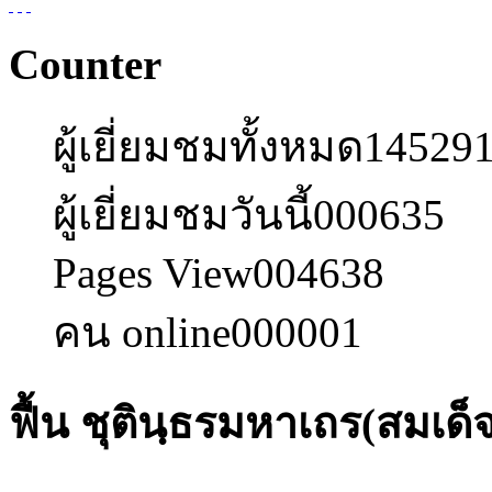
Counter
ผู้เยี่ยมชมทั้งหมด
14529
ผู้เยี่ยมชมวันนี้
000635
Pages View
004638
คน online
000001
ฟื้น ชุตินฺธรมหาเถร(สมเ