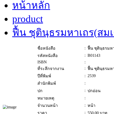
หน้าหลัก
product
ฟื้น ชุตินฺธรมหาเถร(ส
:
ชื่อหนังสือ
ฟื้น ชุตินฺธร
:
B01143
รหัสหนังสือ
ISBN
:
:
ที่ระลึกจากงาน
ฟื้น ชุตินฺธร
:
2539
ปีที่พิมพ์
:
สำนักพิมพ์
:
ปก
ปกอ่อน
:
หมายเหตุ
:
จำนวนหน้า
หน้า
:
ราคา
550.00
บาท