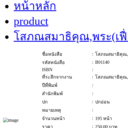
หน้าหลัก
product
โสภณสมาธิคุณ,พระ(เฟื่
:
ชื่อหนังสือ
โสภณสมาธิคุณ,พ
:
B01140
รหัสหนังสือ
ISBN
:
:
ที่ระลึกจากงาน
โสภณสมาธิคุณ,พ
:
ปีที่พิมพ์
:
สำนักพิมพ์
:
ปก
ปกอ่อน
:
หมายเหตุ
:
จำนวนหน้า
195 หน้า
:
ราคา
250.00
บาท