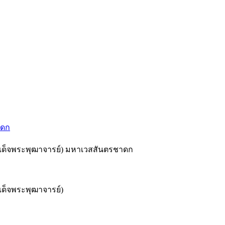
าดก
ด็จพระพุฒาจารย์) มหาเวสสันตรชาดก
ด็จพระพุฒาจารย์)