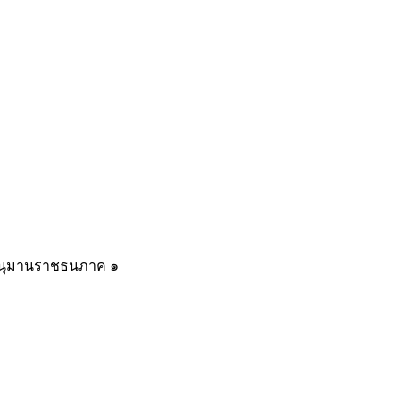
อนุมานราชธนภาค ๑